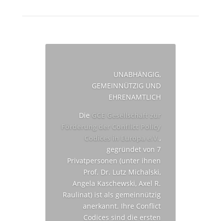
UNABHÄNGIG,
GEMEINNÜTZIG UND
EHRENAMTLICH
Die
GCE Gesellschaft zur
Förderung der Conflict Policy
Codices in Europa e.V.
,
gegründet von 7
Privatpersonen (unter ihnen
Prof. Dr. Lutz Michalski,
Angela Kaschewski, Axel R.
Raulinat) ist als gemeinnützig
anerkannt. Ihre Conflict
Codices sind die ersten